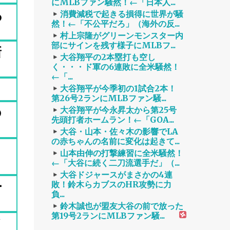
にMLBファン騒然！←「日本人...
あ
消費減税で起きる損得に世界が騒
然！←「不公平だろ」（海外の反...
村上宗隆がグリーンモンスター内
部にサインを残す様子にMLBフ...
新
大谷翔平の2本塁打も空し
く・・・ド軍の6連敗に全米騒然！
←「...
大谷翔平が今季初の1試合2本！
第26号2ランにMLBファン騒...
の
大谷翔平が今永昇太から第25号
先頭打者ホームラン！←「GOA...
大谷・山本・佐々木の影響でLA
の赤ちゃんの名前に変化は起きて...
の
山本由伸の打撃練習に全米騒然！
←「大谷に続く二刀流選手だ」（...
大谷ドジャースがまさかの4連
ー
敗！鈴木らカブスのHR攻勢に力
負...
鈴木誠也が盟友大谷の前で放った
第19号2ランにMLBファン騒...