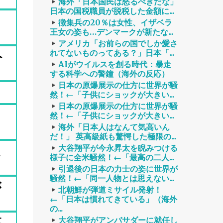
海外「日本国民は怒るべきだな」
日本の国税職員が脱税した金額に...
徴集兵の20％は女性、イザベラ
王女の姿も…デンマークが新たな...
アメリカ「お前らの国でしか愛さ
れてないものってある？」日本「...
ト
AIがウイルスを創る時代：暴走
する科学への警鐘（海外の反応）
日本の原爆展示の仕方に世界が騒
」
然！←「子供にショックが大きい...
日本の原爆展示の仕方に世界が騒
然！←「子供にショックが大きい...
海外「日本人はなんて気高いん
だ！」 英高級紙も驚愕した極限の...
大谷翔平が今永昇太を睨みつける
題
様子に全米騒然！←「最高の二人...
引退後の日本の力士の姿に世界が
騒然！←「同一人物とは思えない...
が
北朝鮮が弾道ミサイル発射！
←「日本は慣れてきている」（海外
の...
幕
大谷翔平がアンバサダーに就任し