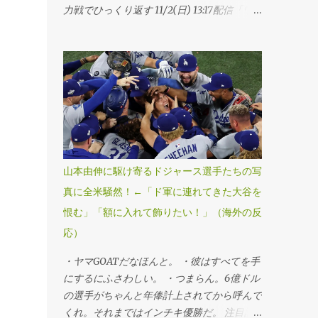
力戦でひっくり返す 11/2(日) 13:17配信「ワ
ールドシリーズ・第7戦、ブルージェイズ
4―5ドジャース」（1日、トロント） ドジ
ャースが延長十一回にスミスの勝ち越し本塁
打で球団史上初、MLB25年ぶりのワールド
シリーズ連覇を果たした。第6戦勝利投手の
山本由伸投手が九回途中から登板し、1死満
塁のピンチを切り抜けるなど、3回を無失点
に抑えてシリーズ3勝目を挙げた。「1番・投
手兼指名打者」で先発出場した大谷翔平投手
山本由伸に駆け寄るドジャース選手たちの写
は三回に決勝3ランを被弾し、マウンドで両
真に全米騒然！←「ド軍に連れてきた大谷を
手を膝につきうなだれKO。打者としては第3
恨む」「額に入れて飾りたい！」（海外の反
戦以来のマルチ安打をマークするなど5打数
2安打1四球だった。 ・連覇だぜベイビー。
応）
・最高すぎる、伝説的だ。 ・ははは、ざま
・ヤマGOATだなほんと。 ・彼はすべてを手
あみろトロント！マリナーズファンとして感
にするにふさわしい。 ・つまらん。6億ドル
謝する。 ・よおおおお！泣きそうだ。カー
の選手がちゃんと年俸計上されてから呼んで
ショーのために嬉しすぎる。 ・よっしゃあ
くれ。それまではインチキ優勝だ。 注目記
あああ！MVPはヤマだ！ 注目記事（外部サ