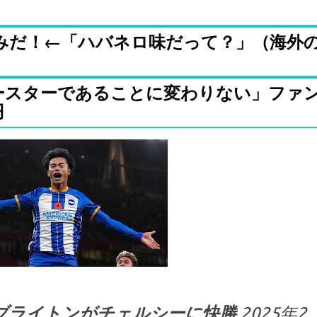
みだ！←「ハバネロ味だって？」（海外
ースターであることに変わりない」ファ
円
 ブライトンがチェルシーに快勝
2025年2