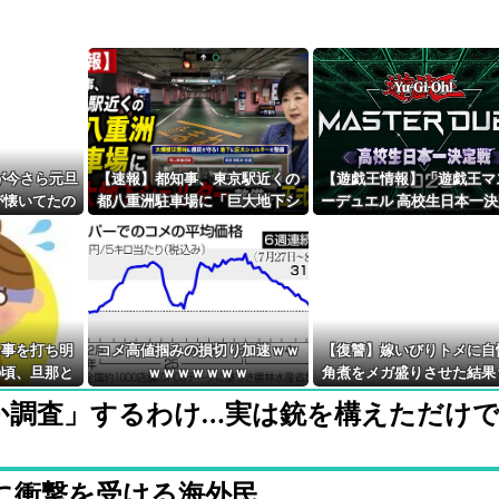
が今さら元旦
【速報】都知事、東京駅近くの
【遊戯王情報】「遊戯王マ
が懐いてたの
都八重洲駐車場に「巨大地下シ
ーデュエル 高校生日本一
ェルター」整備を正式表明
2026」のエントリー開始
ーラー公開！次世代デュエ
ト応援Discordサーバー
る事を打ち明
コメ高値掴みの損切り加速ｗｗ
【復讐】嫁いびりトメに自
の頃、旦那と
ｗｗｗｗｗｗｗ
角煮をメガ盛りさせた結果
ず...
ｗｗ
か調査」するわけ…実は銃を構えただけ
に衝撃を受ける海外民