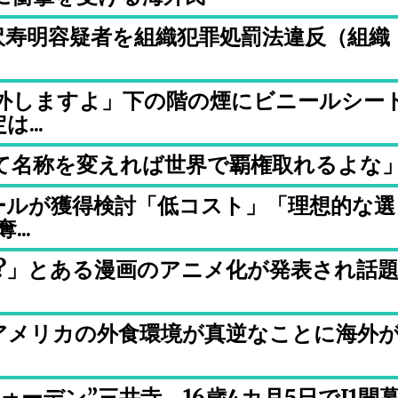
沢寿明容疑者を組織犯罪処罰法違反（組織
外しますよ」下の階の煙にビニールシー
...
て名称を変えれば世界で覇権取れるよな
ールが獲得検討「低コスト」「理想的な選
..
?」とある漫画のアニメ化が発表され話
アメリカの外食環境が真逆なことに海外
ーデン”三井寺 16歳4カ月5日でJ1開