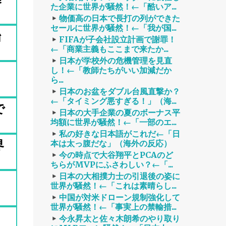
た企業に世界が騒然！←「酷いア...
物価高の日本で長打の列ができた
セールに世界が騒然！←「我が国...
始
FIFAが子会社設立計画で謝罪！
←「商業主義もここまで来たか...
日本が学校外の危機管理を見直
し！←「教師たちがいい加減だか
ら...
日本のお盆をダブル台風直撃か？
←「タイミング悪すぎる！」（海...
で
日本の大手企業の夏のボーナス平
均額に世界が騒然！←「一部のエ...
私の好きな日本語がこれだ←「日
界
本は太っ腹だな」（海外の反応）
今の時点で大谷翔平とPCAのど
ちらがMVPにふさわしい？←「...
日本の大相撲力士の引退後の姿に
世界が騒然！←「これは素晴らし...
中国が対米ドローン規制強化して
世界が騒然！←「事実上の禁輸措...
今永昇太と佐々木朗希のやり取り