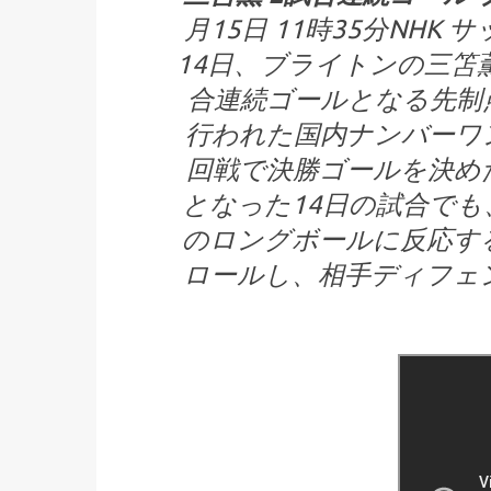
月15日 11時35分NH
14日、ブライトンの三笘
合連続ゴールとなる先制
行われた国内ナンバーワ
回戦で決勝ゴールを決め
となった14日の試合でも
のロングボールに反応す
ロールし、相手ディフェ