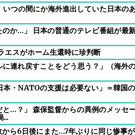
」いつの間にか海外進出していた日本の
のか…」 日本の普通のテレビ番組が最
.
アラエスがホーム生還時に珍判断
ルに連れ戻すことをどう思う？」（海外
本・NATOの支援は必要ない」＝韓国
だと…？」 森保監督からの異例のメッセ
..
から6日後にまた…7年ぶりに同じ惨事が