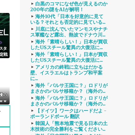
白黒のコマになぜ色が見えるのか
200年の謎をAIが解明！
海外10代「日本を好意的に見て
いる？それとも否定的に見ている...
川底に沈んでいたマンモスやナチ
ス軍艦など露出、熱波でドナウ川...
海外「素晴らしい！」日本が買収
したUSスチール驚異の大復活に...
スタ
海外「素晴らしい！」日本が買収
決定戦
したUSスチール驚異の大復活に...
＆トレ
リス
アメリカの終戦に立ちはだかる
壁、イスラエルはトランプ和平案
開設！
に...
海外「バルサ王国に？」ロドリが
まさかのバルサ移籍か？（海外の...
慢の
海外「バルサ王国に？」ロドリが
ｗｗ
まさかのバルサ移籍か？（海外の...
で
【ドイツ】ワークはハードだよ -
ポーランドボール 翻訳
韓国人「熊本地震で見る日本の土
木技術の完全勝利をご覧ください...