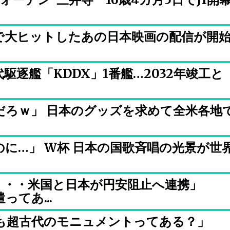
で大ヒットしたあの日本映画の配信が開
逐艦「KDDX」1番艦…2032年竣工と
だろｗ」 日本のグッズを求めて全米各地
に…」 W杯 日本の国歌斉唱の光景が世
・・・米国と日本が円安阻止へ連携」
てあ...
も超古代のモニュメントってある？」