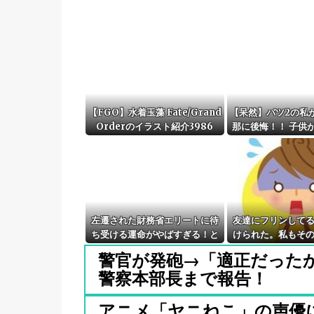
【FGO】水着玉藻 Fate/Grand
【呆然】バツ2の私
Orderのイラスト紹介3986
那に後悔！！ 子供
に…
左遷された財務省エリートに待
友達にフリンして
ち受ける運命がやばすぎる！と
けられた。私もそ
話題に、経歴自体はとんでもな
うまくいっておら
警官が発砲→「適正だった
いものだが……
警察本部長まで報告！
アニメ「ヤニねこ」の声優