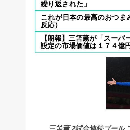
繰り返された」
これが日本の最高のおつま
反応）
【朗報】三笘薫が「スーパ
設定の市場価値は１７４億
三笘薫 2試合連続ゴール