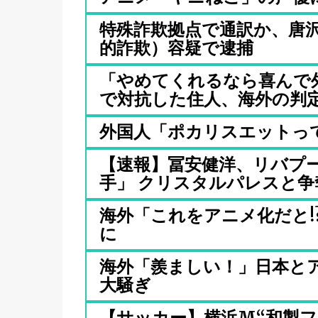
特殊詐欺拠点で通訳か、唐
的詐欺）容疑で逮捕
「やめてくれるなら喜んで
で対抗した住人、海外の判定は
外国人「ポカリスエットっ
【速報】冨安健洋、リバプ
手」 クリスタルパレスと争奪.
海外「これをアニメ化だと!
に
海外「羨ましい！」日本と
大騒ぎ
【サッカー】横浜M“和製フォ