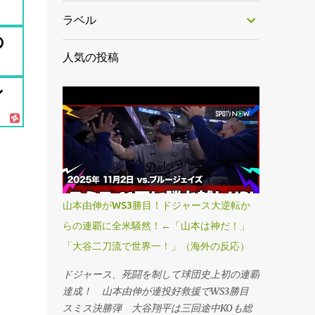
ラベル
の
人気の投稿
ン
山本由伸がWS3勝目！ドジャース大逆転か
らの連覇に全米騒然！←「山本は神だ！」
「大谷二刀流で世界一！」（海外の反応）
ドジャース、死闘を制して球団史上初の連覇
達成！ 山本由伸が連投好救援でWS3勝目
スミス決勝弾 大谷翔平は三回途中KOも総