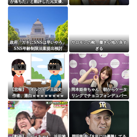
が落ちた」と酷評した元女優、
「あんたが品格を語るのか
よ！」と総ツッコミを食らって
しまい……
政府「ガキにSNSは早いやろ」
サロモンの靴、履き心地が良す
SNS年齢制限法案提出検討
ぎる
【悲報】「オルクセン王国史」
岡本姫奈ちゃん、朝からケータ
作者、激白ｗｗｗｗｗｗｗｗ
リングでチョコフォンデュパー
ティー！！！【乃木坂46】
【動画】ルビィちゃん、浜田雅
岡田彰布『8月には優勝してる