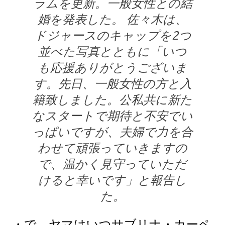
ラムを更新。一般女性との結
婚を発表した。 佐々木は、
ドジャースのキャップを2つ
並べた写真とともに「いつ
も応援ありがとうございま
す。先日、一般女性の方と入
籍致しました。公私共に新た
なスタートで期待と不安でい
っぱいですが、夫婦で力を合
わせて頑張っていきますの
で、温かく見守っていただ
けると幸いです」と報告し
た。
・で、ヤマはいつサブリナ・カーペ