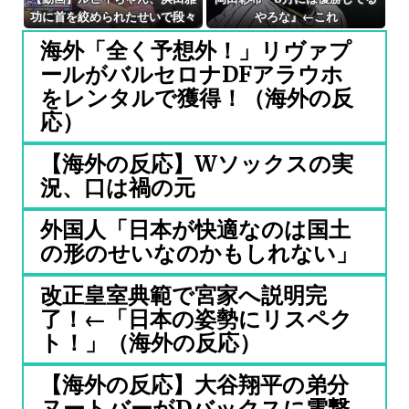
功に首を絞められたせいで段々
やろな』←これ
おかしな仕事が増える
海外「全く予想外！」リヴァプ
ールがバルセロナDFアラウホ
をレンタルで獲得！（海外の反
応）
【海外の反応】Wソックスの実
況、口は禍の元
外国人「日本が快適なのは国土
の形のせいなのかもしれない」
改正皇室典範で宮家へ説明完
了！←「日本の姿勢にリスペク
ト！」（海外の反応）
【海外の反応】大谷翔平の弟分
ヌートバーがDバックスに電撃