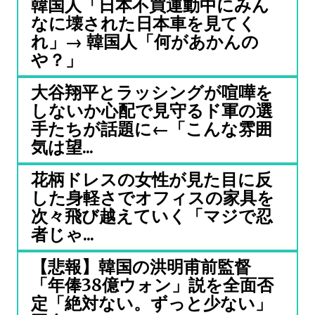
韓国人「日本不買運動中にみん
なに壊された日本車を見てく
れ」→ 韓国人「何があかんの
や？」
大谷翔平とラッシングが喧嘩を
しないか心配で見守るド軍の選
手たちが話題に←「こんな雰囲
気は望...
花柄ドレスの女性が見た目に反
した身軽さでオフィスの家具を
次々飛び越えていく「マジで忍
者じゃ...
【悲報】韓国の洪明甫前監督
「年俸38億ウォン」説を全面否
定「絶対ない。ずっと少ない」