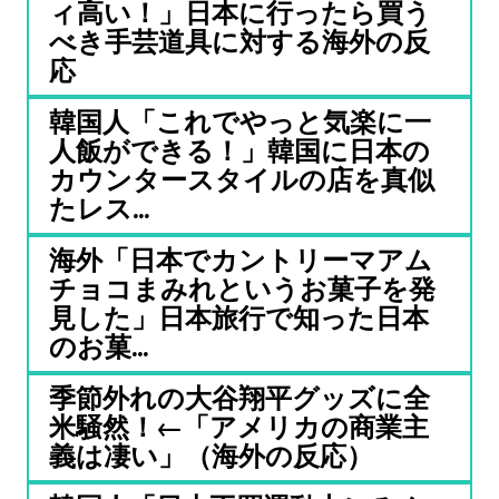
ィ高い！」日本に行ったら買う
べき手芸道具に対する海外の反
応
韓国人「これでやっと気楽に一
人飯ができる！」韓国に日本の
カウンタースタイルの店を真似
たレス...
海外「日本でカントリーマアム
チョコまみれというお菓子を発
見した」日本旅行で知った日本
のお菓...
季節外れの大谷翔平グッズに全
米騒然！←「アメリカの商業主
義は凄い」（海外の反応）