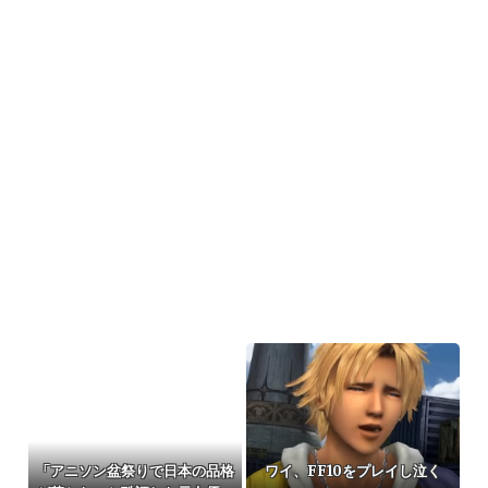
「アニソン盆祭りで日本の品格
ワイ、FF10をプレイし泣く