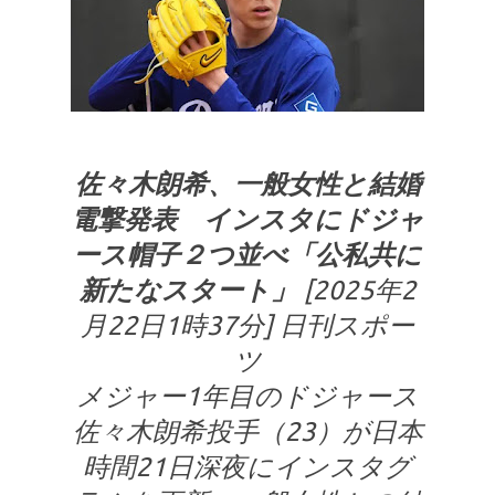
佐々木朗希、一般女性と結婚
電撃発表 インスタにドジャ
ース帽子２つ並べ「公私共に
新たなスタート」
[2025年2
月22日1時37分] 日刊スポー
ツ
メジャー1年目のドジャース
佐々木朗希投手（23）が日本
時間21日深夜にインスタグ