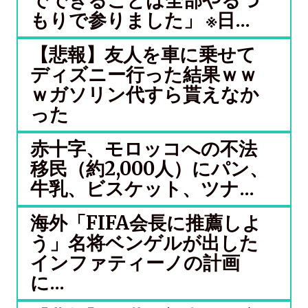
でできることは全部やるつ
もりで参りました」 ※日...
【悲報】友人を車に乗せて
ディズニー行った結果ｗｗ
ｗガソリン代すら貰えなか
った
赤十字、モロッコへの不法
移民（約2,000人）にパン、
牛乳、ビスケット、ツナ...
海外「FIFA会長に推薦しよ
う」名将ベンゲルが出した
インファティーノの計画
に...