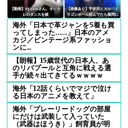
【動画】syamuさん、キレキ
【画像あり】宇多田ヒカル「ド
レのダンスを披
ラゴンボール読んでたら疑問に
露！！！！！！！
思うところがあったんだけど」
海外「日本で革ジャンを5着も買
⇒ｗｗ
ってしまった……」日本のアメ
カジ／ビンテージ系ファッショ
ンに...
【朗報】15歳世代の日本人、あ
のリバプールと互角に戦える選
手が続々出てきてるｗｗｗｗ
海外「12話くらいでマジで泣け
る日本のアニメを教えて」
海外「プレーリードッグの部屋
にだけは武装して入っていた
（武器はほうき）」飼育員が明