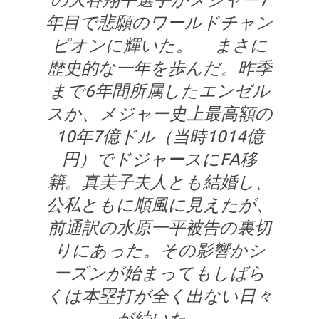
年目で悲願のワールドチャン
ピオンに輝いた。 まさに
歴史的な一年を歩んだ。昨季
まで6年間所属したエンゼル
スか、メジャー史上最高額の
10年7億ドル（当時1014億
円）でドジャースにFA移
籍。真美子夫人とも結婚し、
公私ともに順風に見えたが、
前通訳の水原一平被告の裏切
りにあった。その影響かシ
ーズンが始まってもしばら
くは本塁打が全く出ない日々
が続いた。