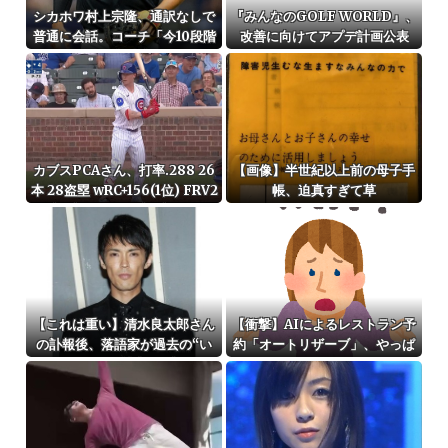
シカホワ村上宗隆、通訳なしで
『みんなのGOLF WORLD』、
普通に会話。コーチ「今10段階
改善に向けてアプデ計画公表
で6ぐらい。来た時は0だった
（笑）」
カブスPCAさん、打率.288 26
【画像】半世紀以上前の母子手
本 28盗塁 wRC+156(1位) FRV2
帳、迫真すぎて草
4(1位) fWAR7.8(1位)←これ
【これは重い】清水良太郎さん
【衝撃】AIによるレストラン予
の訃報後、落語家が過去の“い
約「オートリザーブ」、やっぱ
じめ・暴行被害”を告発
ダメそう・・・・・