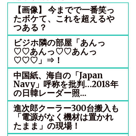
【画像】 今までで一番笑っ
たボケて、これを超えるや
つある？
ビジホ隣の部屋「あんっ
♡♡あんっ♡♡あんっ
♡♡♡」⇒！
中国紙、海自の「Japan
Navy」呼称を批判…2018年
の日韓レーダー照...
進次郎クーラー300台搬入も
「電源がなく機材は置かれ
たまま」の現場！