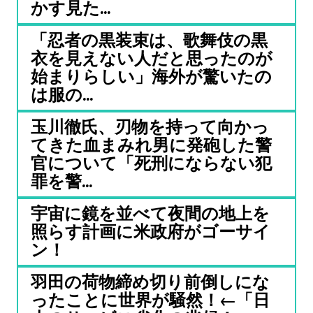
かす見た...
「忍者の黒装束は、歌舞伎の黒
衣を見えない人だと思ったのが
始まりらしい」海外が驚いたの
は服の...
玉川徹氏、刃物を持って向かっ
てきた血まみれ男に発砲した警
官について「死刑にならない犯
罪を警...
宇宙に鏡を並べて夜間の地上を
照らす計画に米政府がゴーサイ
ン！
羽田の荷物締め切り前倒しにな
ったことに世界が騒然！←「日