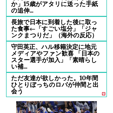
か」15歳がアタリに送った手紙
の追伸...
長旅で日本に到着した後に取っ
た食事←「すごい塩分」「ジャ
ンクまつりだ」（海外の反応）
守田英正、ハル移籍決定に地元
メディアやファン歓喜 「日本の
スター選手が加入」「素晴らし
い補...
ただ友達が欲しかった。10年間
ひとりぼっちのロバが仲間と出
会う