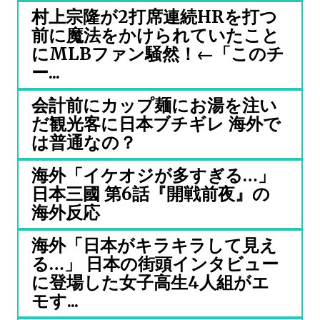
村上宗隆が2打席連続HRを打つ
前に魔法をかけられていたこと
にMLBファン騒然！←「このチ
ー...
会計前にカップ麺にお湯を注い
だ観光客に日本ブチギレ 海外で
は普通なの？
海外「イケオジが多すぎる…」
日本三國 第6話『開戦前夜』の
海外反応
海外「日本がキラキラして見え
る…」 日本の街頭インタビュー
に登場した女子高生4人組がエ
モす...