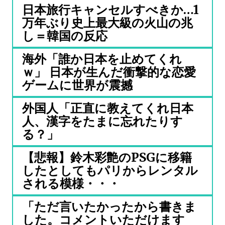
日本旅行キャンセルすべきか…1
万年ぶり史上最大級の火山の兆
し＝韓国の反応
海外「誰か日本を止めてくれ
ｗ」 日本が生んだ衝撃的な恋愛
ゲームに世界が震撼
外国人「正直に教えてくれ日本
人、漢字をたまに忘れたりす
る？」
【悲報】鈴木彩艶のPSGに移籍
したとしてもパリからレンタル
される模様・・・
「ただ言いたかったから書きま
した。コメントいただけます