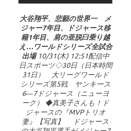
大谷翔平、悲願の世界一 メ
ジャー7年目、ドジャース移
籍1年目、肩の亜脱臼乗り越
え…ワールドシリーズ全試合
出場
10/31(木) 12:51配信中
日スポーツ◇30日（日本時間
31日） 大リーグワールド
シリーズ第5戦 ヤンキース
6―7ドジャース（ニューヨ
ーク） ◆真美子さんも！ド
ジャースの『MVPトリオ
妻』【写真】 ドジャース
の大谷翔平選手がメジャー7