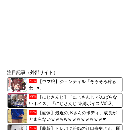
注目記事（外部サイト）
【ウマ娘】ジェンティル「そろそろ狩る
NEW
わ...♥」
【にじさんじ】「にじさんじ がんばらな
NEW
いボイス」「にじさんじ 束縛ボイス Vol.2」、
「ボイスビジュアルカード」2026年8月14日
【画像】最近のJKさんのボディ、成長が
NEW
(金)12時より販売決定！
とまらないｗｗｗwｗｗｗｗｗｗｗｗ❤
【悲報】トレパク絵師の江口寿史さん、開
NEW