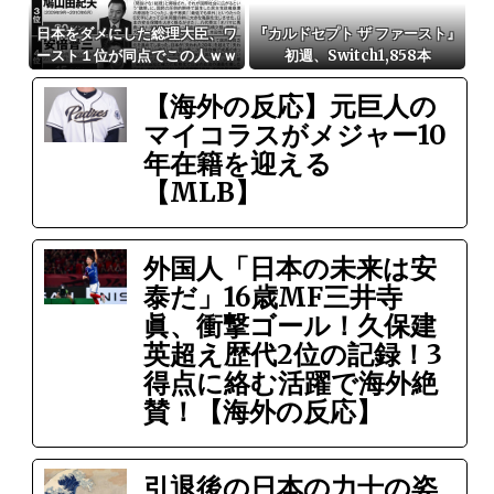
日本をダメにした総理大臣、ワ
『カルドセプト ザ ファースト』
ースト１位が同点でこの人ｗｗ
初週、Switch1,858本
ｗｗｗｗ
【海外の反応】元巨人の
マイコラスがメジャー10
年在籍を迎える
【MLB】
外国人「日本の未来は安
泰だ」16歳MF三井寺
眞、衝撃ゴール！久保建
英超え歴代2位の記録！3
得点に絡む活躍で海外絶
賛！【海外の反応】
引退後の日本の力士の姿