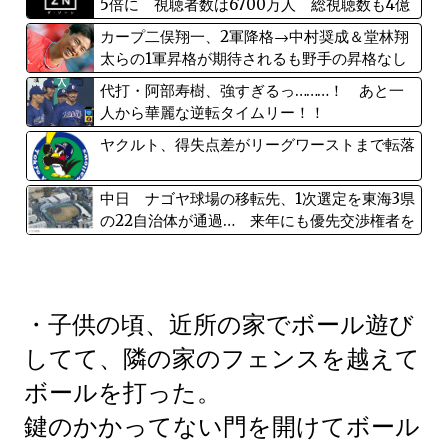
5倍に 視聴者数は6700万人 総視聴数も4億
超えｗｗｗｗｗ
カープ二俣翔一、2軍降格→中村奨成＆堂林翔
太らの1軍昇格が期待されるも野手の昇格なし
代打・阿部寿樹、強すぎるっ………！ あと一
人から華麗な逆転タイムリー！！
ヤクルト、得失点差がリーグワーストまで転落
中日 ナゴヤ球場の移転先、1次選定を東海3県
の22自治体が通過… 来年にも優先交渉権者を
決定、2030年代前半の移転めざす
・子供の頃、近所の家でボール遊び
してて、隣の家のフェンスを越えて
ボールを打った。
鍵のかかってない門を開けてボール