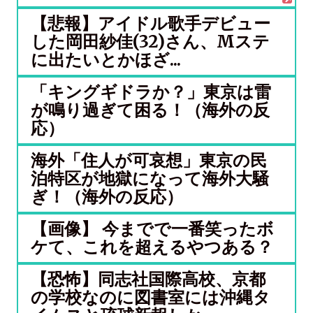
【悲報】アイドル歌手デビュー
した岡田紗佳(32)さん、Mステ
に出たいとかほざ...
「キングギドラか？」東京は雷
が鳴り過ぎて困る！（海外の反
応）
海外「住人が可哀想」東京の民
泊特区が地獄になって海外大騒
ぎ！（海外の反応）
【画像】 今までで一番笑ったボ
ケて、これを超えるやつある？
【恐怖】同志社国際高校、京都
の学校なのに図書室には沖縄タ