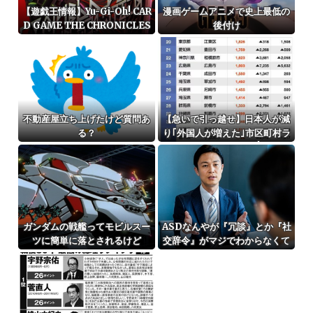
【遊戯王情報】Yu-Gi-Oh! CAR
漫画ゲームアニメで史上最低の
D GAME THE CHRONICLES
後付け
「罪宝狩りの悪魔」の登場キャ
ラクターから「黒魔女ディアベ
ルスター」役の瀬戸麻沙美 さん
による キャストコメント公開！
不動産屋立ち上げたけど質問あ
【急いで引っ越せ】日本人が減
る？
り｢外国人が増えた｣市区町村ラ
ンキングｷﾀ━━!
ガンダムの戦艦ってモビルスー
ASDなんやが『冗談』とか『社
ツに簡単に落とされるけど
交辞令』がマジでわからなくて
怖い