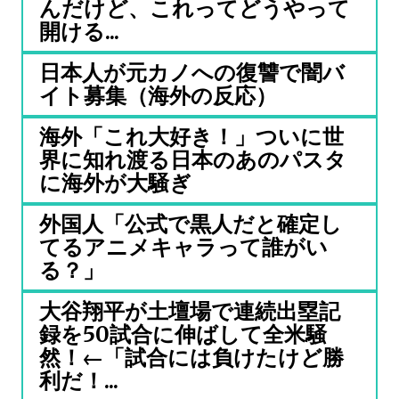
んだけど、これってどうやって
開ける...
日本人が元カノへの復讐で闇バ
イト募集（海外の反応）
海外「これ大好き！」ついに世
界に知れ渡る日本のあのパスタ
に海外が大騒ぎ
外国人「公式で黒人だと確定し
てるアニメキャラって誰がい
る？」
大谷翔平が土壇場で連続出塁記
録を50試合に伸ばして全米騒
然！←「試合には負けたけど勝
利だ！...