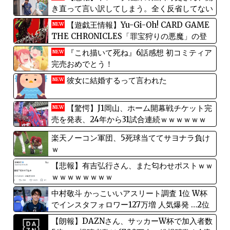
き直って言い訳してしまう。全く反省してない
と話題に
【遊戯王情報】Yu-Gi-Oh! CARD GAME
NEW
THE CHRONICLES「罪宝狩りの悪魔」の登
場キャラクターから「黒魔女ディアベルスタ
『これ描いて死ね』6話感想 初コミティア
NEW
ー」役の瀬戸麻沙美 さんによる キャストコメ
完売おめでとう！
ント公開！
彼女に結婚するって言われた
NEW
【驚愕】J1岡山、ホーム開幕戦チケット完
NEW
売を発表、24年から31試合連続ｗｗｗｗｗｗ
楽天ノーコン軍団、5死球当ててサヨナラ負け
ｗ
【悲報】有吉弘行さん、また匂わせポストｗｗ
ｗｗｗｗｗｗｗｗ
中村敬斗 かっこいいアスリート調査 1位 W杯
でインスタフォロワー127万増 人気爆発 …2位
高橋藍 3位 大谷翔平
【朗報】DAZNさん、サッカーW杯で加入者数