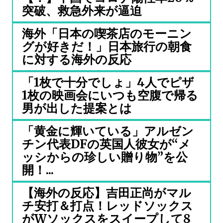
突破、救急外来が逼迫
海外「日本の喫茶店のモーニン
グが好きだ！」日本旅行の朝食
に対する海外の反応
「1枚で十分でしょ」4人でピザ
1枚の映画会にいつも空腹で帰る
男が出した提案とは
「黄金に輝いている」アルゼン
チン代表DFの英国人彼女が“メ
ッシからの珍しい贈り物”を公
開！...
【海外の反応】吉田正尚がマル
チ安打＆打点！レッドソックス
がWソックスをスイープして8