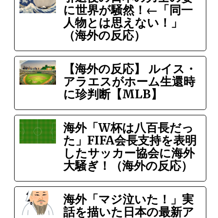
に世界が騒然！←「同一
人物とは思えない！」
（海外の反応）
【海外の反応】 ルイス・
アラエスがホーム生還時
に珍判断【MLB】
海外「W杯は八百長だっ
た」FIFA会長支持を表明
したサッカー協会に海外
大騒ぎ！（海外の反応）
海外「マジ泣いた！」実
話を描いた日本の最新ア