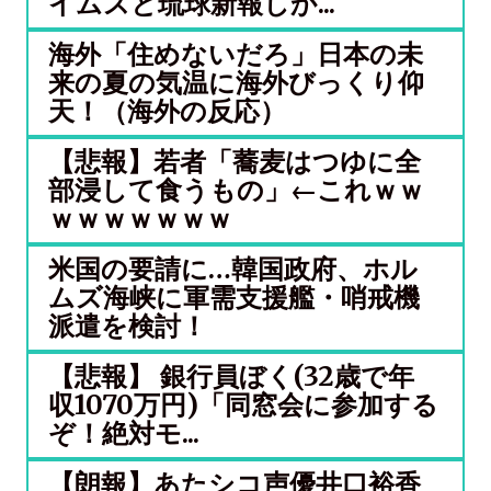
イムスと琉球新報しか...
海外「住めないだろ」日本の未
来の夏の気温に海外びっくり仰
天！（海外の反応）
【悲報】若者「蕎麦はつゆに全
部浸して食うもの」←これｗｗ
ｗｗｗｗｗｗｗ
米国の要請に…韓国政府、ホル
ムズ海峡に軍需支援艦・哨戒機
派遣を検討！
【悲報】 銀行員ぼく(32歳で年
収1070万円)「同窓会に参加する
ぞ！絶対モ...
【朗報】あたシコ声優井口裕香