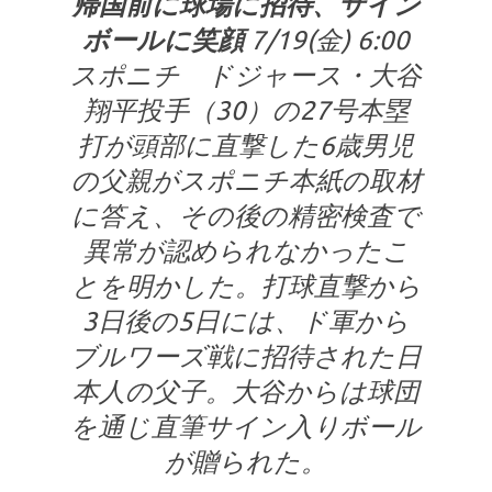
帰国前に球場に招待、サイン
ボールに笑顔
7/19(金) 6:00
スポニチ ドジャース・大谷
翔平投手（30）の27号本塁
打が頭部に直撃した6歳男児
の父親がスポニチ本紙の取材
に答え、その後の精密検査で
異常が認められなかったこ
とを明かした。打球直撃から
3日後の5日には、ド軍から
ブルワーズ戦に招待された日
本人の父子。大谷からは球団
を通じ直筆サイン入りボール
が贈られた。