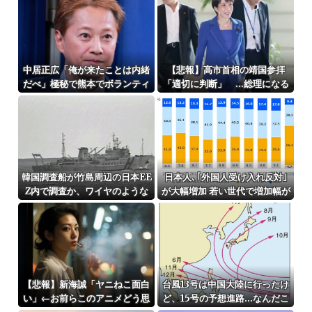
中居正広「俺が来たことは内緒
【悲報】高市首相の靖国参拝
だべ」極秘で熊本でボランティ
「適切に判断」 …総理になる
アをしていたｗｗｗｗｗ
前の昨年は参拝
韓国調査船が竹島周辺の日本EE
日本人､｢外国人受け入れ反対｣
Z内で調査か、ワイヤのような
が大幅増加 若い世代で増加幅が
もの海中に投入…外務省が抗
大きく｢日本社会には希望がな
議！
い｣という認識を持つ人ほど反
対に転じる
【悲報】新海誠「ヤニねこ面白
台風13号は中国大陸に行ったけ
い」←お前らこのアニメどう思
ど、15号の予想進路…なんだこ