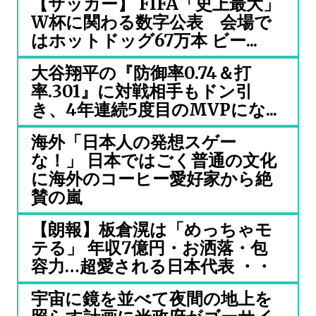
【サッカー】 FIFA「史上最大」
W杯に関わる数字公表 会場で
はホットドッグ67万本 ビー...
大谷翔平の『防御率0.74＆打
率.301』に対戦相手もドン引
き、4年連続5度目のMVPにな...
海外「日本人の発想スゲー
な！」 日本ではごく普通の文化
に海外のコーヒー愛好家から絶
賛の嵐
【朗報】板倉滉は「めっちゃモ
テる」 年収7億円・お洒落・包
容力…超愛される日本代表 ・・
宇宙に鏡を並べて夜間の地上を