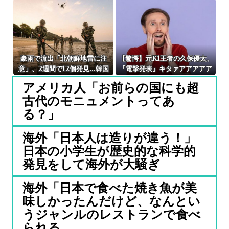
ってんの？
れ？ [8/8]
豪雨で流出「北朝鮮地雷に注
【驚愕】元K1王者の久保優太、
意」、2週間で12個発見…韓国
『電撃発表』キタァアアアアア
北西部！
ーーーーーー！！
アメリカ人「お前らの国にも超
古代のモニュメントってあ
る？」
海外「日本人は造りが違う！」
日本の小学生が歴史的な科学的
発見をして海外が大騒ぎ
海外「日本で食べた焼き魚が美
味しかったんだけど、なんとい
うジャンルのレストランで食べ
られる...