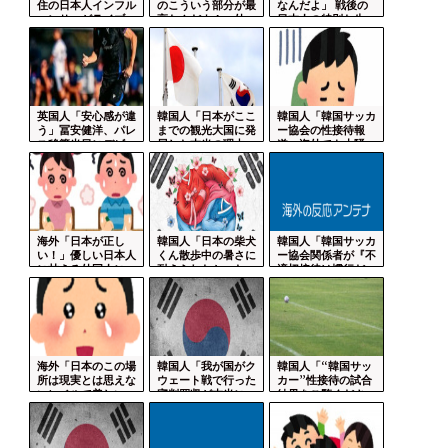
住の日本人インフル
のこういう部分が最
なんだよ」 戦後の
エンサーがライブ...
高なんだよ！」外...
日本人の特別な生...
英国人「安心感が違
韓国人「日本がここ
韓国人「韓国サッカ
う」冨安健洋、パレ
までの観光大国に発
ー協会の性接待報
ス移籍当日にデビ...
展した本当の理由...
道、海外でも大騒
ぎ...
海外「日本が正し
韓国人「日本の柴犬
韓国人「韓国サッカ
い！」優しい日本人
くん散歩中の暑さに
ー協会関係者が『不
に甘える外国人に
耐えられなかった...
適切接待は慣行だ...
海...
海外「日本のこの場
韓国人「我が国がク
韓国人「“韓国サッ
所は現実とは思えな
ウェート戦で行った
カー”性接待の試合
いレベルで美しい...
審判買収が本当に...
結果をご覧くださ...