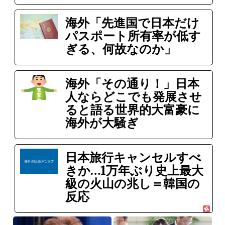
海外「先進国で日本だけ
パスポート所有率が低す
ぎる、何故なのか」
海外「その通り！」日本
人ならどこでも発展させ
ると語る世界的大富豪に
海外が大騒ぎ
日本旅行キャンセルすべ
きか…1万年ぶり史上最大
級の火山の兆し＝韓国の
反応