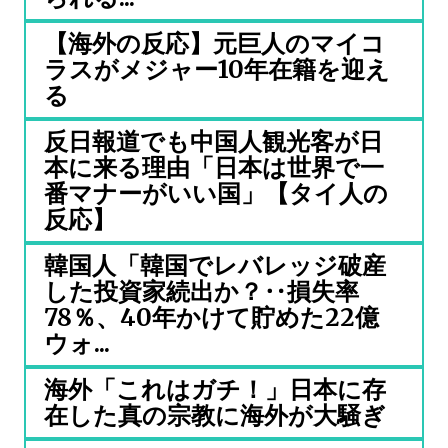
【海外の反応】元巨人のマイコ
ラスがメジャー10年在籍を迎え
る
反日報道でも中国人観光客が日
本に来る理由「日本は世界で一
番マナーがいい国」【タイ人の
反応】
韓国人「韓国でレバレッジ破産
した投資家続出か？‥損失率
78％、40年かけて貯めた22億
ウォ...
海外「これはガチ！」日本に存
在した真の宗教に海外が大騒ぎ