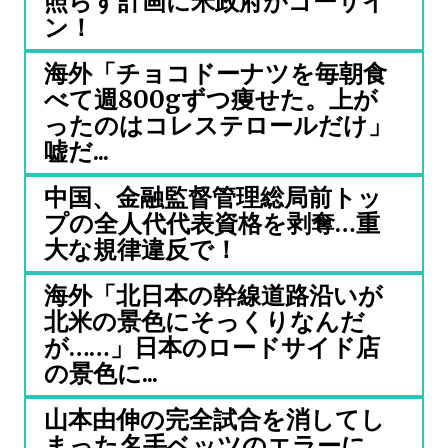
照らす計画に米政府がゴーサイ
ン！
海外「チョコドーナツを毎朝食
べて週800gずつ痩せた。上が
ったのはコレステロールだけ」
嘘だ...
中国、金融監督管理総局前トッ
プの全人代代表資格を剥奪…重
大な規律違反で！
海外「北日本の幹線道路沿いが
北米の景色にそっくりなんだ
が……」日本のロードサイド店
の景色に...
山本由伸の完全試合を消してし
まった名手ベッツのエラーに