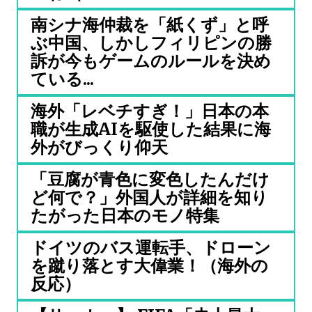
南シナ海仲裁を「紙くず」と呼
ぶ中国、しかしフィリピンの勝
訴が今もゲームのルールを決め
ている...
海外「レベチすぎ！」日本の本
職が生成AIを駆使した結果に海
外がびっくり仰天
「豆腐が青色に変色したんだけ
ど何で？」外国人が詳細を知り
たがった日本のモノ特集
ドイツのバス運転手、ドローン
を蹴り落とす大偉業！（海外の
反応）