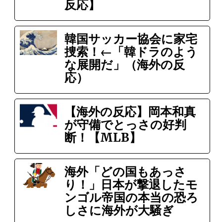
反応】
韓国サッカー協会に家宅
捜索！←「韓ドラのよう
な展開だ」（海外の反
応）
【海外の反応】岡本和真
が守備でとっさの好判
断！【MLB】
海外「どの国もあっさ
り！」日本が撃退したモ
ンゴル帝国の本当の恐ろ
しさに海外が大騒ぎ