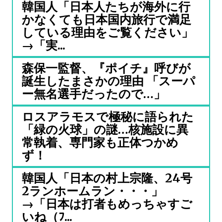
韓国人「日本人たちが海外に行
かなくても日本国内旅行で満足
している理由をご覧ください」
→「実...
森保一監督、『ポイチ』呼びが
誕生したまさかの理由 「スーパ
ー無名選手だったので…」
ロスアラモスで極秘に語られた
「緑の火球」の謎…核施設に異
常執着、専門家も正体つかめ
ず！
韓国人「日本の村上宗隆、24号
2ランホームラン・・・」
→「日本は打者もめっちゃすご
いね（ﾌ...