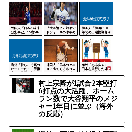
外国人「日本の未来
『大谷翔平』効果で
韓国人「韓国に10
は安泰だ」16歳MF
ドジャースの昨年の
年間の出場権剥奪や
三井寺眞、衝撃...
収益が10億ドル...
過去ワールドカッ...
海外「彼らこそ真の
外国人「日本のアニ
海外「あるある！」
ヒーローだ！」手術
メに出てくるネコｗ
日本を旅行した外国
中に大地震が起き...
ｗｗ」（海外の反...
人が患う新たな症...
村上宗隆が1試合2本塁打
6打点の大活躍、ホーム
ラン数で大谷翔平のメジ
ャー1年目に並ぶ（海外
の反応）