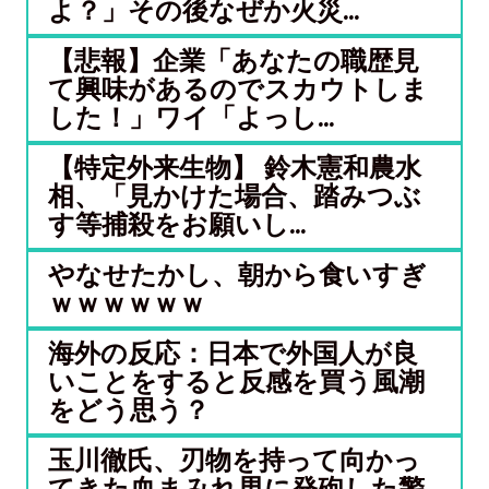
よ？」その後なぜか火災...
【悲報】企業「あなたの職歴見
て興味があるのでスカウトしま
した！」ワイ「よっし...
【特定外来生物】 鈴木憲和農水
相、「見かけた場合、踏みつぶ
す等捕殺をお願いし...
やなせたかし、朝から食いすぎ
ｗｗｗｗｗｗ
海外の反応：日本で外国人が良
いことをすると反感を買う風潮
をどう思う？
玉川徹氏、刃物を持って向かっ
てきた血まみれ男に発砲した警