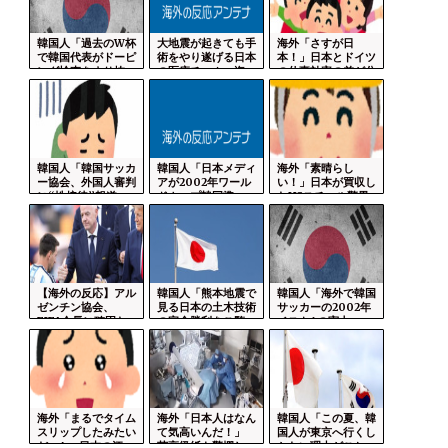
韓国人「過去のW杯
大地震が起きても手
海外「さすが日
で韓国代表がドーピ
術をやり遂げる日本
本！」日本とドイツ
ング検査をすり抜...
の医療チーム、海...
の仕事効率の差が分
か...
韓国人「韓国サッカ
韓国人「日本メディ
海外「素晴らし
ー協会、外国人審判
アが2002年ワール
い！」日本が買収し
に“性接待”報道...
ドカップ韓国準...
たUSスチール驚異
の...
【海外の反応】アル
韓国人「熊本地震で
韓国人「海外で韓国
ゼンチン協会、
見る日本の土木技術
サッカーの2002年
FIFA会長に確固た...
の完全勝利をご覧...
ベスト4の実力...
海外「まるでタイム
海外「日本人はなん
韓国人「この夏、韓
スリップしたみたい
て気高いんだ！」
国人が東京へ行くし
だ…！」日本の江...
英高級紙も驚愕し...
かない理由がこち...