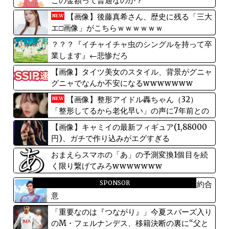
この金額って普通なのか？
【画像】後藤真希さん、歴史に残る「三大
NEW
エ□画像」がこちらｗｗｗｗｗｗ
？？？『イチャイチャ虫のシングルを持って卒
業します』←悲惨だろ
【画像】タイツ美女のスタイル、背景がグニャ
グニャでなんか不安になるwwwwwww
【画像】整形アイドル轟ちゃん（32）
NEW
「整形してるから老化早い」の声に7年前との
ビフォアフ公開「若返ってる」「どんどん綺麗
【画像】キャミイの最新フィギュア(1,88000
になる」と反響 【Pickup08083010】
円)、ガチで作り込みがエグすぎる
おまえらスマホの「あ」の予測変換1個目を続
く限り繋げてみろwwwwwww
SPONSOR
【速報】高橋宏斗、クリスタルパレスと契約合
意
「重要なのは『つながり』」今夏スパーズ入り
のM・フェルナンデス、移籍決断の裏に“父と